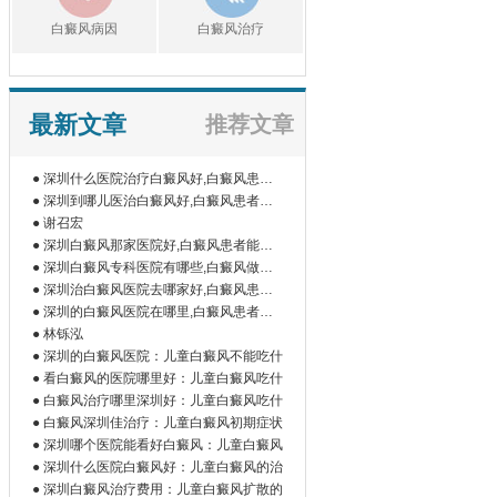
白癜风病因
白癜风治疗
最新文章
推荐文章
● 深圳什么医院治疗白癜风好,白癜风患者
如
● 深圳到哪儿医治白癜风好,白癜风患者为
什
● 谢召宏
● 深圳白癜风那家医院好,白癜风患者能吃
橘
● 深圳白癜风专科医院有哪些,白癜风做伍
德
● 深圳治白癜风医院去哪家好,白癜风患者
为
● 深圳的白癜风医院在哪里,白癜风患者做
微
● 林铄泓
● 深圳的白癜风医院：儿童白癜风不能吃什
● 看白癜风的医院哪里好：儿童白癜风吃什
● 白癜风治疗哪里深圳好：儿童白癜风吃什
● 白癜风深圳佳治疗：儿童白癜风初期症状
● 深圳哪个医院能看好白癜风：儿童白癜风
● 深圳什么医院白癜风好：儿童白癜风的治
● 深圳白癜风治疗费用：儿童白癜风扩散的