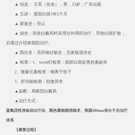
▲ 信息： 王军（化名），男，23岁，广东汕尾
▲ 主诉： 面部白斑1年2个月
▲ 家族史：否认
▲ 病史：初发白癜风时采用过外用药治疗，导致白斑扩散，
后通过介绍来我院治疗。
▲ 既往史：无药物过敏史，无家族遗传史
▲ 检查：1、wood灯检查：面部白斑处黑色素缺失
2、微量元素检查：铜离子低下
3、肝功能检测：轻微异常
▲诊断：局限型白癜风
▲治疗方式：
蓝氧活性净血祛白疗法、黑色素细胞培植术、美国308nm准分子光治疗
体系
【康复过程】