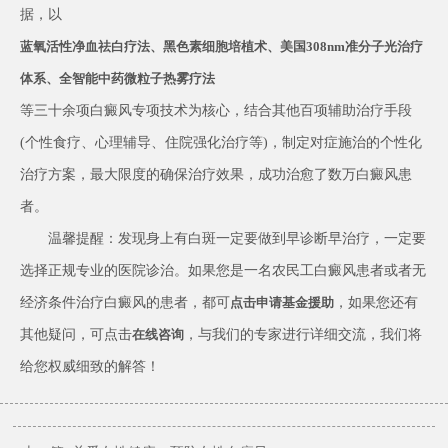
据，以
蓝氧活性净血祛白疗法、黑色素细胞培植术、美国308nm准分子光治疗
体系、全智能中药微粒子热雾疗法
等三十余项白癜风专项技术为核心，结合其他百项辅助治疗手段
(个性食疗、心理辅导、住院强化治疗等)，制定对症施治的个性化
治疗方案，最大限度的确保治疗效果，成功治愈了数万白癜风患
者。
温馨提醒：发现身上有白斑一定要做到早诊断早治疗，一定要
选择正规专业的医院诊治。如果您是一名农民工白癜风患者或者无
经济条件治疗白癜风的患者，都可
，如果您还有
点击
申请基金援助
其他疑问，可点击
，与我们的专家进行详细交流，我们将
在线咨询
给您权威细致的解答！