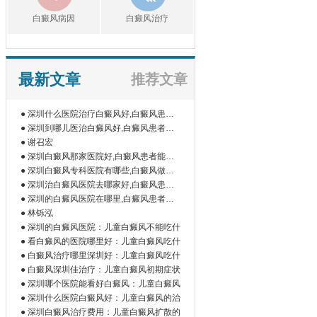
白癜风病因
白癜风治疗
最新文章
推荐文章
● 深圳什么医院治疗白癜风好,白癜风患者
如
● 深圳到哪儿医治白癜风好,白癜风患者为
什
● 谢召宏
● 深圳白癜风那家医院好,白癜风患者能吃
橘
● 深圳白癜风专科医院有哪些,白癜风做伍
德
● 深圳治白癜风医院去哪家好,白癜风患者
为
● 深圳的白癜风医院在哪里,白癜风患者做
微
● 林铄泓
● 深圳的白癜风医院：儿童白癜风不能吃什
● 看白癜风的医院哪里好：儿童白癜风吃什
● 白癜风治疗哪里深圳好：儿童白癜风吃什
● 白癜风深圳佳治疗：儿童白癜风初期症状
● 深圳哪个医院能看好白癜风：儿童白癜风
● 深圳什么医院白癜风好：儿童白癜风的治
● 深圳白癜风治疗费用：儿童白癜风扩散的