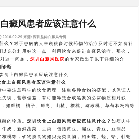
上白癜风患者应该注意什么
2016-02-29
来源: 深圳益尚白癜风专科
什么？
对于患病的人来说很多时候药物的治疗及时还不如食补
可以充分利用好这一点，利用饮食来促进白癜风治疗。那么，
针对这一问题，
深圳白癜风医院
的专家做出了以下详细的介
别诊断
饮食上白癜风患者应该注意什么
中要注意科学的饮食调理，注重各种食物的搭配，以保证人
配失调，营养偏差，有可能导致合成黑素的必需物质相对缺
物，如鲜橘、柚子、鲜枣、山楂、樱桃、猕猴桃、草莓和杨梅等
酸的物质。
深圳饮食上白癜风患者应该注意什么？
如瘦肉中
，牛奶，新鲜蔬菜，豆类，包括黄豆、扁豆、青豆、豆制品
如核桃等，矿物质食物如贝壳类食物，如田螺、蛏、蛤、牡蛎