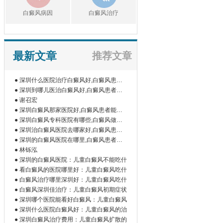
白癜风病因
白癜风治疗
最新文章
推荐文章
● 深圳什么医院治疗白癜风好,白癜风患者
如
● 深圳到哪儿医治白癜风好,白癜风患者为
什
● 谢召宏
● 深圳白癜风那家医院好,白癜风患者能吃
橘
● 深圳白癜风专科医院有哪些,白癜风做伍
德
● 深圳治白癜风医院去哪家好,白癜风患者
为
● 深圳的白癜风医院在哪里,白癜风患者做
微
● 林铄泓
● 深圳的白癜风医院：儿童白癜风不能吃什
● 看白癜风的医院哪里好：儿童白癜风吃什
● 白癜风治疗哪里深圳好：儿童白癜风吃什
● 白癜风深圳佳治疗：儿童白癜风初期症状
● 深圳哪个医院能看好白癜风：儿童白癜风
● 深圳什么医院白癜风好：儿童白癜风的治
● 深圳白癜风治疗费用：儿童白癜风扩散的