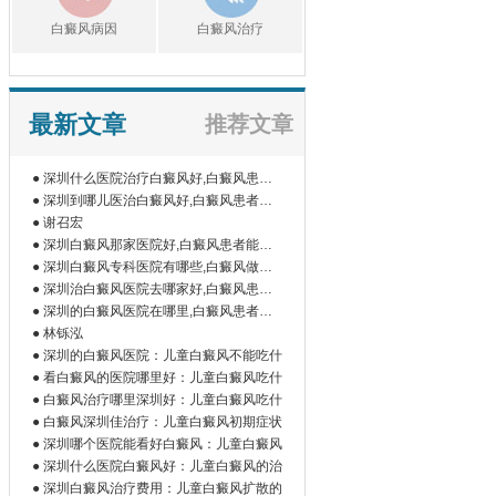
白癜风病因
白癜风治疗
最新文章
推荐文章
● 深圳什么医院治疗白癜风好,白癜风患者
如
● 深圳到哪儿医治白癜风好,白癜风患者为
什
● 谢召宏
● 深圳白癜风那家医院好,白癜风患者能吃
橘
● 深圳白癜风专科医院有哪些,白癜风做伍
德
● 深圳治白癜风医院去哪家好,白癜风患者
为
● 深圳的白癜风医院在哪里,白癜风患者做
微
● 林铄泓
● 深圳的白癜风医院：儿童白癜风不能吃什
● 看白癜风的医院哪里好：儿童白癜风吃什
● 白癜风治疗哪里深圳好：儿童白癜风吃什
● 白癜风深圳佳治疗：儿童白癜风初期症状
● 深圳哪个医院能看好白癜风：儿童白癜风
● 深圳什么医院白癜风好：儿童白癜风的治
● 深圳白癜风治疗费用：儿童白癜风扩散的