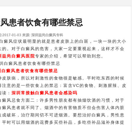
癜风患者饮食有哪些禁忌
2017-01-03
来源: 深圳益尚白癜风专科
白癜风症状最明显的就是患者皮肤上的白斑，一块一块的大小
大的。对于白癜风的危害，大家一定要重视起来，这样才不会
圳益尚白癜风医院
专家的介绍，希望可以帮助到您。
圳白癜风患者饮食有哪些禁忌
皮肤病，所以对刺激性的食物很是敏感。平时吃东西的时候
得注意的是一些饮食上的禁忌：富含VC的食物、刺激腥辣、皮
阅读：
深圳常接触白癜风患者会感染吗
白癜风忌食方面二：许多男性朋友都有抽烟饮酒的习惯，对于
白癜风患者就不同了。烟酒中的有害物质不但会伤害人体内脏
造成破坏，治疗期间切不可进烟酒。要想治好白癜风，男性患
。平时可以用烟酒的花费多买些补品，多吃些补品滋补身体提