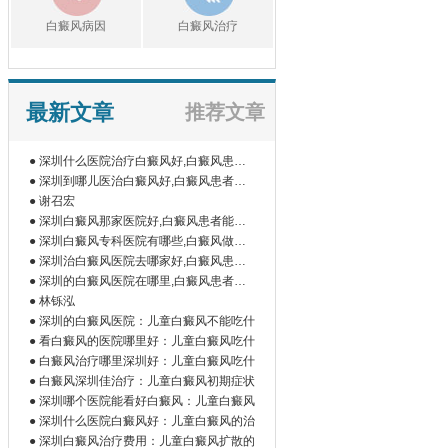
白癜风病因
白癜风治疗
最新文章
推荐文章
● 深圳什么医院治疗白癜风好,白癜风患者
如
● 深圳到哪儿医治白癜风好,白癜风患者为
什
● 谢召宏
● 深圳白癜风那家医院好,白癜风患者能吃
橘
● 深圳白癜风专科医院有哪些,白癜风做伍
德
● 深圳治白癜风医院去哪家好,白癜风患者
为
● 深圳的白癜风医院在哪里,白癜风患者做
微
● 林铄泓
● 深圳的白癜风医院：儿童白癜风不能吃什
● 看白癜风的医院哪里好：儿童白癜风吃什
● 白癜风治疗哪里深圳好：儿童白癜风吃什
● 白癜风深圳佳治疗：儿童白癜风初期症状
● 深圳哪个医院能看好白癜风：儿童白癜风
● 深圳什么医院白癜风好：儿童白癜风的治
● 深圳白癜风治疗费用：儿童白癜风扩散的