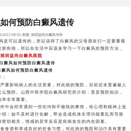
风如何预防白癜风遗传
2017-09-01
来源: 深圳益尚白癜风专科
风是可以遗传的，所以说得了白癜风的父母朋友们一定要重视
皮肤疾病，所以在生活中应该多学习一下白癜风的预防方法，
?
深圳益尚白癜风医院
白癜风如何预防白癜风遗传
下：
严重影响病人的生活质量，对此病的预防，目前还未普遍被人
怎么预防。山西中医学院白癜风研究所介绍：普及预防知识，
病率非常重要。
工作中会经常遇到一些坎坷和不愉快的事情，给心理和精神上造
介绍：如不及时进行化解，即会造成机体生理功能紊乱而导致
康密切相关，情感的异常反应是疾病发生的内在因素。
食食谱和养成良好的饮食习惯，对此病的预防和治疗具有重要