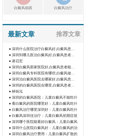
白癜风病因
白癜风治疗
最新文章
推荐文章
● 深圳什么医院治疗白癜风好,白癜风患者
如
● 深圳到哪儿医治白癜风好,白癜风患者为
什
● 谢召宏
● 深圳白癜风那家医院好,白癜风患者能吃
橘
● 深圳白癜风专科医院有哪些,白癜风做伍
德
● 深圳治白癜风医院去哪家好,白癜风患者
为
● 深圳的白癜风医院在哪里,白癜风患者做
微
● 林铄泓
● 深圳的白癜风医院：儿童白癜风不能吃什
● 看白癜风的医院哪里好：儿童白癜风吃什
● 白癜风治疗哪里深圳好：儿童白癜风吃什
● 白癜风深圳佳治疗：儿童白癜风初期症状
● 深圳哪个医院能看好白癜风：儿童白癜风
● 深圳什么医院白癜风好：儿童白癜风的治
● 深圳白癜风治疗费用：儿童白癜风扩散的