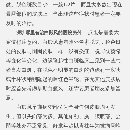
微。脱色斑数目少，一般1-2片，而且大多数出现在
暴露部位的皮肤上。当出现这些症状时患者一定要
及时的治疗。
另外一点也是需要大
深圳哪里有治白殿风的医院
家值得注意的。白癜风患者除外色素脱失，脱色斑
处的皮肤与周围皮肤一样，没有炎症、脱屑或萎缩
等变化等变化。边缘隆起性白斑临床上见到一些患
者自发白斑，在脱色不明显的白斑的边缘有一盘状
或半环状稍稍隆起的暗红色晕轮。在无其他皮肤病
时应首先考虑早期白癜风。还需要患者朋友多加留
意。
白癜风早期病变部位为全身任何皮肤均可发
生，但以头面部为多。其他如劲、胸、腰腹部、会
阴等处亦不乏常见。好发年龄以青壮年为发病高峰