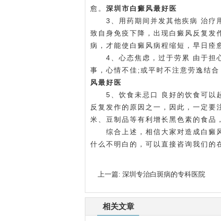
愈。
深圳市白癜风最好医
3、用药期间并发其他疾病 治疗用
致自身免疫下降，出现白癜风反复发
病，才能使白癜风病程缩短，早日痊
4、心态焦虑，过于劳累 由于担心
事，心情不佳;或平时不注意劳逸结
风最好医
5、饮食未忌口 良好的饮食可以起
反复发作的原因之一，因此，一定要
米、豆制品等有利增长黑色素的食品
综合上述，相信大家对造成白癜风
什么不明白的，可以直接咨询我们的
上一篇:
深圳专治白斑病的专科医院
相关文章