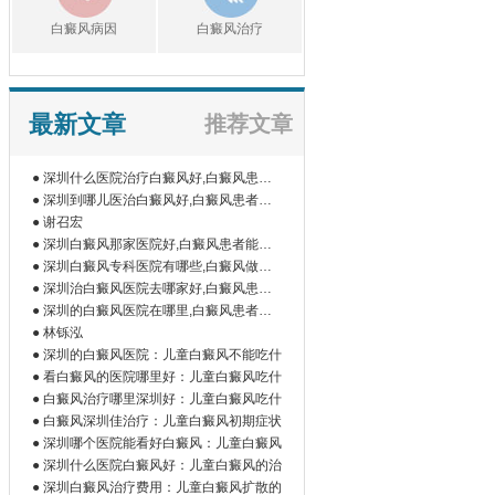
白癜风病因
白癜风治疗
最新文章
推荐文章
● 深圳什么医院治疗白癜风好,白癜风患者
如
● 深圳到哪儿医治白癜风好,白癜风患者为
什
● 谢召宏
● 深圳白癜风那家医院好,白癜风患者能吃
橘
● 深圳白癜风专科医院有哪些,白癜风做伍
德
● 深圳治白癜风医院去哪家好,白癜风患者
为
● 深圳的白癜风医院在哪里,白癜风患者做
微
● 林铄泓
● 深圳的白癜风医院：儿童白癜风不能吃什
● 看白癜风的医院哪里好：儿童白癜风吃什
● 白癜风治疗哪里深圳好：儿童白癜风吃什
● 白癜风深圳佳治疗：儿童白癜风初期症状
● 深圳哪个医院能看好白癜风：儿童白癜风
● 深圳什么医院白癜风好：儿童白癜风的治
● 深圳白癜风治疗费用：儿童白癜风扩散的