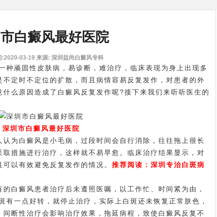
圳市白癜风最好医院
2020-03-19
来源: 深圳益尚白癜风专科
一种顽固性皮肤病，易诊断，难治疗，临床表现为身上出现多
是不定时不定位的扩散，而且病情容易反复发作，对患者的外
竟什么原因造成了白癜风反复发作呢?接下来我们来听听医生的
深圳市白癜风最好医院
认为白癜风是小毛病，过段时间会自行消除，往往拖上很长
采取措施进行治疗，这样就不易早愈。临床治疗结果显示，对
且可以有效避免反复发作的情况。
推荐阅读：
深圳专治白斑病
的白癜风患者治疗后未遵照医嘱，以工作忙、时间紧为由，
白斑有一点好转，就停止治疗，实际上白斑还未恢复正常肤色，
，间断性治疗会影响治疗效果，拖延病程，致使白癜风反复不