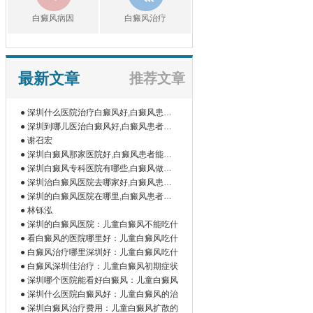
白癜风病因
白癜风治疗
最新文章
推荐文章
● 深圳什么医院治疗白癜风好,白癜风患者
如
● 深圳到哪儿医治白癜风好,白癜风患者为
什
● 谢召宏
● 深圳白癜风那家医院好,白癜风患者能吃
橘
● 深圳白癜风专科医院有哪些,白癜风做伍
德
● 深圳治白癜风医院去哪家好,白癜风患者
为
● 深圳的白癜风医院在哪里,白癜风患者做
微
● 林铄泓
● 深圳的白癜风医院：儿童白癜风不能吃什
● 看白癜风的医院哪里好：儿童白癜风吃什
● 白癜风治疗哪里深圳好：儿童白癜风吃什
● 白癜风深圳佳治疗：儿童白癜风初期症状
● 深圳哪个医院能看好白癜风：儿童白癜风
● 深圳什么医院白癜风好：儿童白癜风的治
● 深圳白癜风治疗费用：儿童白癜风扩散的