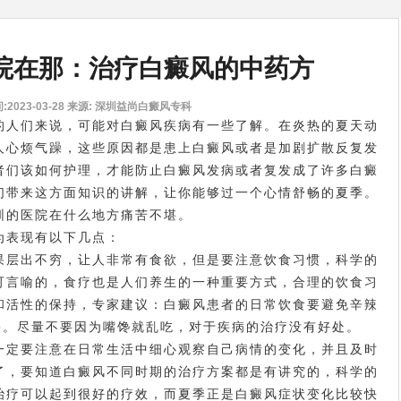
院在那：治疗白癜风的中药方
2023-03-28
来源: 深圳益尚白癜风专科
人们来说，可能对白癜风疾病有一些了解。在炎热的夏天动
人心烦气躁，这些原因都是患上白癜风或者是加剧扩散反复发
者们该如何护理，才能防止白癜风发病或者复发成了许多白癜
们带来这方面知识的讲解，让你能够过一个心情舒畅的夏季。
圳的医院在什么地方
痛苦不堪。
表现有以下几点：
层出不穷，让人非常有食欲，但是要注意饮食习惯，科学的
可言喻的，食疗也是人们养生的一种重要方式，合理的饮食习
和活性的保持，专家建议：白癜风患者的日常饮食要避免辛辣
果。尽量不要因为嘴馋就乱吃，对于疾病的治疗没有好处。
定要注意在日常生活中细心观察自己病情的变化，并且及时
了，要知道白癜风不同时期的治疗方案都是有讲究的，科学的
治疗可以起到很好的疗效，而夏季正是白癜风症状变化比较快