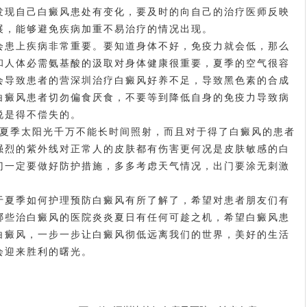
发现自己白癜风患处有变化，要及时的向自己的治疗医师反映
展，能够避免疾病加重不易治疗的情况出现。
患上疾病非常重要。要知道身体不好，免疫力就会低，那么
和人体必需氨基酸的汲取对身体健康很重要，夏季的空气很容
会导致患者的营
深圳治疗白癜风好
养不足，导致黑色素的合成
白癜风患者切勿偏食厌食，不要等到降低自身的免疫力导致病
说是得不偿失的。
季太阳光千万不能长时间照射，而且对于得了白癜风的患者
强烈的紫外线对正常人的皮肤都有伤害更何况是皮肤敏感的白
门一定要做好防护措施，多多考虑天气情况，出门要涂无刺激
夏季如何护理预防白癜风有所了解了，希望对患者朋友们有
哪些治白癜风的医院
炎炎夏日有任何可趁之机，希望白癜风患
白癜风，一步一步让白癜风彻低远离我们的世界，美好的生活
会迎来胜利的曙光。