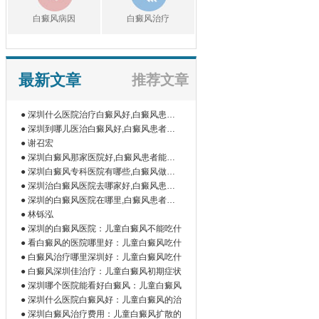
白癜风病因
白癜风治疗
最新文章
推荐文章
● 深圳什么医院治疗白癜风好,白癜风患者
如
● 深圳到哪儿医治白癜风好,白癜风患者为
什
● 谢召宏
● 深圳白癜风那家医院好,白癜风患者能吃
橘
● 深圳白癜风专科医院有哪些,白癜风做伍
德
● 深圳治白癜风医院去哪家好,白癜风患者
为
● 深圳的白癜风医院在哪里,白癜风患者做
微
● 林铄泓
● 深圳的白癜风医院：儿童白癜风不能吃什
● 看白癜风的医院哪里好：儿童白癜风吃什
● 白癜风治疗哪里深圳好：儿童白癜风吃什
● 白癜风深圳佳治疗：儿童白癜风初期症状
● 深圳哪个医院能看好白癜风：儿童白癜风
● 深圳什么医院白癜风好：儿童白癜风的治
● 深圳白癜风治疗费用：儿童白癜风扩散的