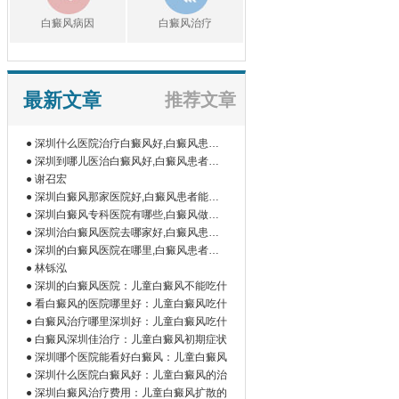
白癜风病因
白癜风治疗
最新文章
推荐文章
● 深圳什么医院治疗白癜风好,白癜风患者
如
● 深圳到哪儿医治白癜风好,白癜风患者为
什
● 谢召宏
● 深圳白癜风那家医院好,白癜风患者能吃
橘
● 深圳白癜风专科医院有哪些,白癜风做伍
德
● 深圳治白癜风医院去哪家好,白癜风患者
为
● 深圳的白癜风医院在哪里,白癜风患者做
微
● 林铄泓
● 深圳的白癜风医院：儿童白癜风不能吃什
● 看白癜风的医院哪里好：儿童白癜风吃什
● 白癜风治疗哪里深圳好：儿童白癜风吃什
● 白癜风深圳佳治疗：儿童白癜风初期症状
● 深圳哪个医院能看好白癜风：儿童白癜风
● 深圳什么医院白癜风好：儿童白癜风的治
● 深圳白癜风治疗费用：儿童白癜风扩散的