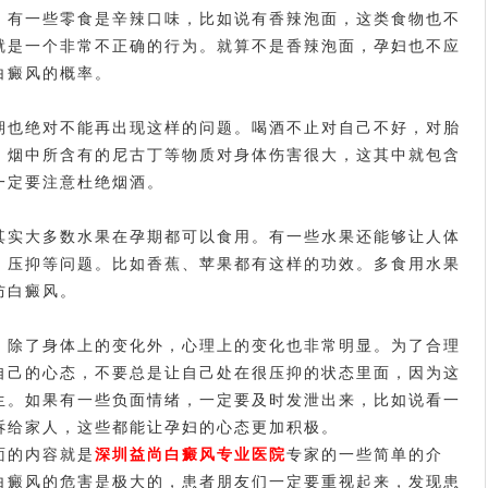
。有一些零食是辛辣口味，比如说有香辣泡面，这类食物也不
就是一个非常不正确的行为。就算不是香辣泡面，孕妇也不应
白癜风的概率。
也绝对不能再出现这样的问题。喝酒不止对自己不好，对胎
。烟中所含有的尼古丁等物质对身体伤害很大，这其中就包含
一定要注意杜绝烟酒。
实大多数水果在孕期都可以食用。有一些水果还能够让人体
，压抑等问题。比如香蕉、苹果都有这样的功效。多食用水果
防白癜风。
除了身体上的变化外，心理上的变化也非常明显。为了合理
自己的心态，不要总是让自己处在很压抑的状态里面，因为这
生。如果有一些负面情绪，一定要及时发泄出来，比如说看一
诉给家人，这些都能让孕妇的心态更加积极。
面的内容就是
深圳益尚白癜风专业医院
专家的一些简单的介
白癜风的危害是极大的，患者朋友们一定要重视起来，发现患