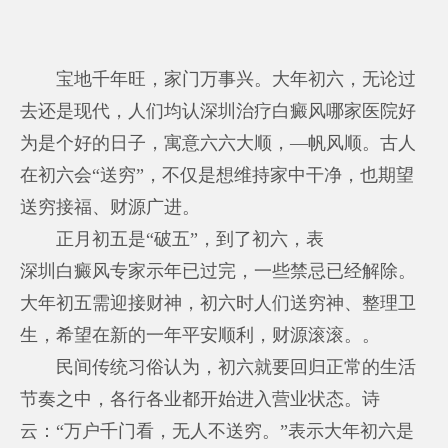
宝地千年旺，家门万事兴。大年初六，无论过
去还是现代，人们均认
深圳治疗白癜风哪家医院好
为是个好的日子，寓意六六大顺，—帆风顺。古人
在初六会“送穷”，不仅是想维持家中干净，也期望
送穷接福、财源广进。
正月初五是“破五”，到了初六，表
深圳白癜风专家
示年已过完，一些禁忌已经解除。
大年初五需迎接财神，初六时人们送穷神、整理卫
生，希望在新的一年平安顺利，财源滚滚。。
民间传统习俗认为，初六就要回归正常的生活
节奏之中，各行各业都开始进入营业状态。诗
云：“万户千门看，无人不送穷。”表示大年初六是