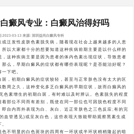
看白癜风专业：白癜风治得好吗
2023-03-13
来源: 深圳益尚白癜风专科
或泛发性皮肤色素脱失病，随着现在社会上越来越多的人患
，所以大家都十分的想要知道这种疾病前期主要是以什么样的
现，这种疾病主要是因为患者的体内色素出现症状，导致患者
。那么，早期白癜风的症状都有哪些表现呢？是否能治好呢？
解一下吧。
斑，初期白癜风的症状较轻，甚至与正常肤色没有太大的区
续数周之久，这种变化多乏白癜风的早期症状，故而白癫风的
又无色素增生的初期白斑，有时难以及时辨认。色素脱失的程度
随着部位不同而有差别，既使在同一部位也可因脱色程度不同
，即自内而外表现为白、灰白、近正常肤色之三色反应;有的完
层的血管透见)或呈灰白色，这些表现大致能帮助观察黑素生成
下。
色不明显的白色斑块的四周有一环状或半环状稍稍隆起的暗