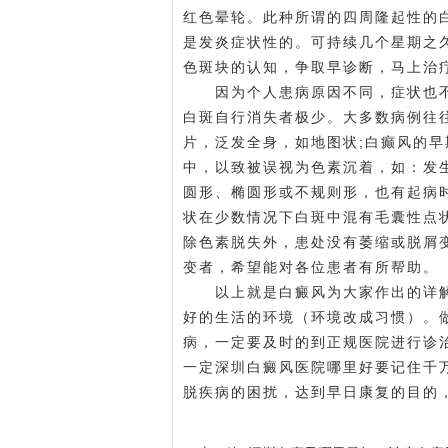
红色晕轮。此种所谓的四周隆起性的
是发炎症状性的。可持续几个星期之
色斑块的认知，争取早诊断，马上治
因为个人患病原因不同，症状也不
白斑自行消失者极少。大多数病例往
片，泛发全身，如地图状;白癫风的
中，以致被误视为色素沉着，如：发
圆形、椭圆形或不规则形，也有起病
状在少数情况下白斑中混有毛囊性点
除色素脱失外，患处没有萎缩或脱屑
变者，希望能对各位患者有所帮助。
以上就是白癜风为大家作出的详解
好的生活的环境（环境改成习惯）。
病，一定要及时的到正规医院进行诊
一定
深圳白癜风医院哪里好
要记住千
脱疾病的困扰，达到早日康复的目的