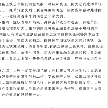
白色斑块是早期的白癜风的一种特殊表现。因为它的此种晕轮
久，一经晕轮消失后，脱色将更加明显，因而应加强对此种白
疗，不然给患者带来的伤害是非常大的。
相同，症状表现可局限于身体某部或分布在某一神经节段，
往逐渐增多扩大，相邻的白斑可相互融合而连成不规则的大
早期症状有时正常皮肤残留在白斑
深圳白癜风医院哪家专业
之
生于面部，常误为黄褐斑。白癫风早期症状多为局部块状，近
时为点状减色斑，境界多明显;有的边缘绕以色素带。白癜风症
状色素增殖，后者可增多、扩大并相互融合成岛屿状，白斑处
变化，白斑上毛发可失去色素以至完全变白，亦有毛发历久不
介绍，大家一定要仔细了解，并且在日常注意生活，养成良
做好预防疾病发生的额工作，专家提醒大家，如果出现这种疾
治，如果能够得到早期治疗，还是很容易控制病情发展。大家
万不要耽误病情，导致给患者带来更大的伤害。祝患者早日摆
，开心健康的过好每一天。