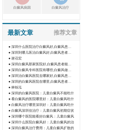
白癜风病因
白癜风治疗
最新文章
推荐文章
● 深圳什么医院治疗白癜风好,白癜风患者
如
● 深圳到哪儿医治白癜风好,白癜风患者为
什
● 谢召宏
● 深圳白癜风那家医院好,白癜风患者能吃
橘
● 深圳白癜风专科医院有哪些,白癜风做伍
德
● 深圳治白癜风医院去哪家好,白癜风患者
为
● 深圳的白癜风医院在哪里,白癜风患者做
微
● 林铄泓
● 深圳的白癜风医院：儿童白癜风不能吃什
● 看白癜风的医院哪里好：儿童白癜风吃什
● 白癜风治疗哪里深圳好：儿童白癜风吃什
● 白癜风深圳佳治疗：儿童白癜风初期症状
● 深圳哪个医院能看好白癜风：儿童白癜风
● 深圳什么医院白癜风好：儿童白癜风的治
● 深圳白癜风治疗费用：儿童白癜风扩散的