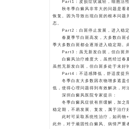
Part1：皮损症状减轻，细胞活
秋冬季白癜风非常大的问题是看着好
恢复。因为导致出现白斑的根本问题
态。
Part2：白斑停止发展，进入稳
春夏季节白斑高发，大多数白斑会
季大多数白斑都会逐渐进入稳定期。
Part3：虽无新发白斑，但白斑
白癜风治疗难度大，虽然经过春夏
虽然无新发白斑，但白斑多处于未好
Part4：不适感降低，舒适度提
冬季白友大多数因衣物增多遮盖住
低，使得心理问题得到有效解决，对
深圳白癜风医院专家提示：
冬季白癜风症状有所缓解，加之阳
稳定期，不易发展、复发，属于治疗
此时可采取系统性治疗，如药物+
此外，对于顽固性白癜风、病情严重