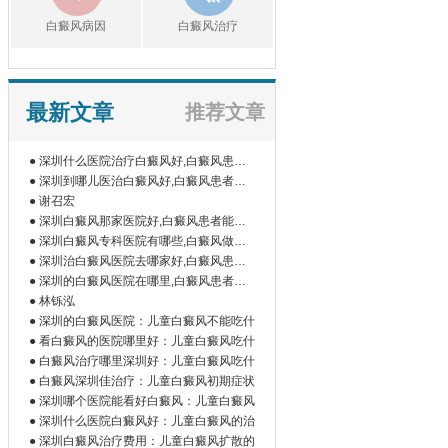
白癜风病因
白癜风治疗
最新文章
推荐文章
● 深圳什么医院治疗白癜风好,白癜风患者
如
● 深圳到哪儿医治白癜风好,白癜风患者为
什
● 谢召宏
● 深圳白癜风那家医院好,白癜风患者能吃
橘
● 深圳白癜风专科医院有哪些,白癜风做伍
德
● 深圳治白癜风医院去哪家好,白癜风患者
为
● 深圳的白癜风医院在哪里,白癜风患者做
微
● 林铄泓
● 深圳的白癜风医院：儿童白癜风不能吃什
● 看白癜风的医院哪里好：儿童白癜风吃什
● 白癜风治疗哪里深圳好：儿童白癜风吃什
● 白癜风深圳佳治疗：儿童白癜风初期症状
● 深圳哪个医院能看好白癜风：儿童白癜风
● 深圳什么医院白癜风好：儿童白癜风的治
● 深圳白癜风治疗费用：儿童白癜风扩散的