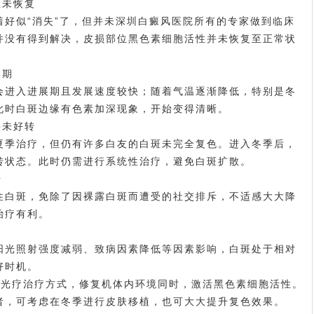
性未恢复
似“消失”了，但并未
深圳白癜风医院所有的专家
做到临床
并没有得到解决，皮损部位黑色素细胞活性并未恢复至正常状
定期
进入进展期且发展速度较快；随着气温逐渐降低，特别是冬
此时白斑边缘有色素加深现象，开始变得清晰。
并未好转
季治疗，但仍有许多白友的白斑未完全复色。进入冬季后，
转状态。此时仍需进行系统性治疗，避免白斑扩散。
升
白斑，免除了因裸露白斑而遭受的社交排斥，不适感大大降
治疗有利。
光照射强度减弱、致病因素降低等因素影响，白斑处于相对
好时机。
光疗治疗方式，修复机体内环境同时，激活黑色素细胞活性。
者，可考虑在冬季进行皮肤移植，也可大大提升复色效果。