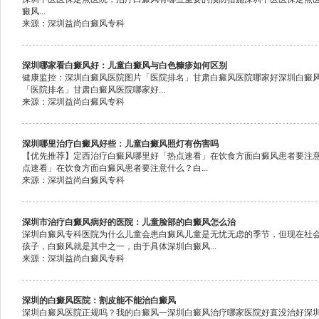
癜风...
来源：深圳益尚白癜风专科
深圳哪家看白癜风好：儿童白癜风与白色糠疹如何区别
健康监控：深圳白癜风医院图片「医院排名」甘肃白癜风医院哪家好深圳白癜
「医院排名」甘肃白癜风医院哪家好...
来源：深圳益尚白癜风专科
深圳哪里治疗白癜风好些：儿童白癜风照灯有伤害吗
【优先推荐】定西治疗白癜风哪里好「热点速看」在饮食方面白癜风患者要注
点速看」在饮食方面白癜风患者要注意什么？白...
来源：深圳益尚白癜风专科
深圳市治疗白癜风病好的医院：儿童脸部的白癜风怎么治
深圳白癜风专科医院为什么儿童会患白癜风儿童是无忧无虑的季节，但现在社
孩子，白癜风就是其中之一，由于具体深圳白癜风...
来源：深圳益尚白癜风专科
深圳的白癜风医院：割皮能不能治白癜风
深圳白癜风医院正规吗？我的白癜风一深圳白癜风治疗哪家医院好直没治好深