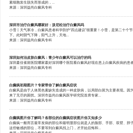
素细胞发生脱失而形成的，...
来源：深圳益尚白癜风专科
深圳市治疗白癜风哪家好：泼尼松治疗白癜风吗
小雪丨天气寒冷，白癜风患者科学防护“四点建议”很重要！小雪，是第二十个
下。此时阴气下降，阳气上升，天地...
来源：深圳益尚白癜风专科
深圳如何治皮肤白癜风：青少年白癜风可以治疗的吗
深圳蕞佳雀斑医院哪家蕞好深圳哪个医院看白癜风好现在患上白癜风疾病的患者是
来源：深圳益尚白癜风专科
白癫疯初期图片？专家带你了解白癜风症状
白癜风是由于人体黑色素缺失造成的一种皮肤病，以局部白斑为主要表现。因
来了无尽的困扰。深圳市益尚白癜风医学研究院首席专家...
来源：深圳益尚白癜风专科
白癫疯图片你了解吗？各部位的白癫疯症状图片你又知多少
白癫疯一般而言最常发病的部位和最明显部位就是人的脸部、手部、双臂、脖
这些敏感的部位，不要等到白癜风找上门，才开始后悔和...