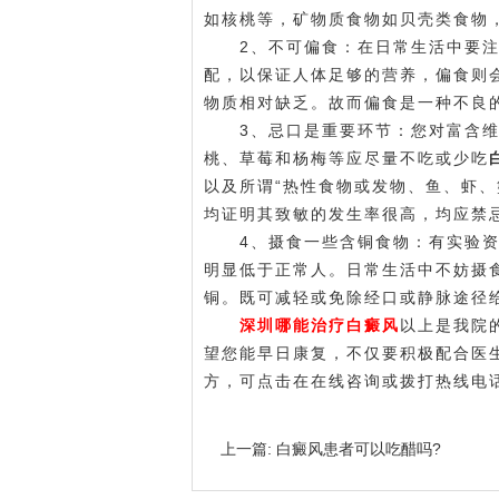
如核桃等，矿物质食物如贝壳类食物
2、不可偏食：在日常生活中要注
配，以保证人体足够的营养，偏食则
物质相对缺乏。故而偏食是一种不良
3、忌口是重要环节：您对富含维生
桃、草莓和杨梅等应尽量不吃或少吃
以及所谓“热性食物或发物、鱼、虾
均证明其致敏的发生率很高，均应禁
4、摄食一些含铜食物：有实验资
明显低于正常人。日常生活中不妨摄
铜。既可减轻或免除经口或静脉途径
深圳哪能治疗白癜风
以上是我院
望您能早日康复，不仅要积极配合医
方，可点击在在线咨询或拨打热线电
上一篇:
白癜风患者可以吃醋吗?