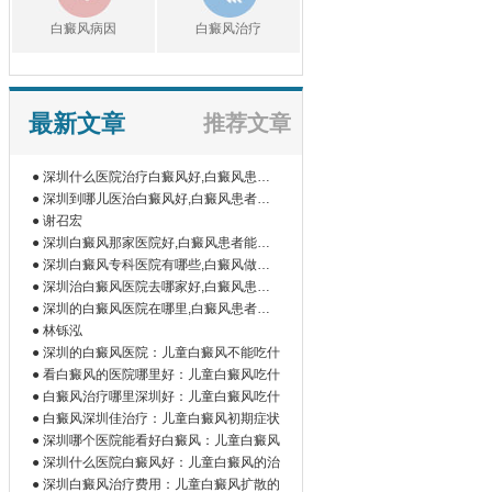
白癜风病因
白癜风治疗
最新文章
推荐文章
● 深圳什么医院治疗白癜风好,白癜风患者
如
● 深圳到哪儿医治白癜风好,白癜风患者为
什
● 谢召宏
● 深圳白癜风那家医院好,白癜风患者能吃
橘
● 深圳白癜风专科医院有哪些,白癜风做伍
德
● 深圳治白癜风医院去哪家好,白癜风患者
为
● 深圳的白癜风医院在哪里,白癜风患者做
微
● 林铄泓
● 深圳的白癜风医院：儿童白癜风不能吃什
● 看白癜风的医院哪里好：儿童白癜风吃什
● 白癜风治疗哪里深圳好：儿童白癜风吃什
● 白癜风深圳佳治疗：儿童白癜风初期症状
● 深圳哪个医院能看好白癜风：儿童白癜风
● 深圳什么医院白癜风好：儿童白癜风的治
● 深圳白癜风治疗费用：儿童白癜风扩散的