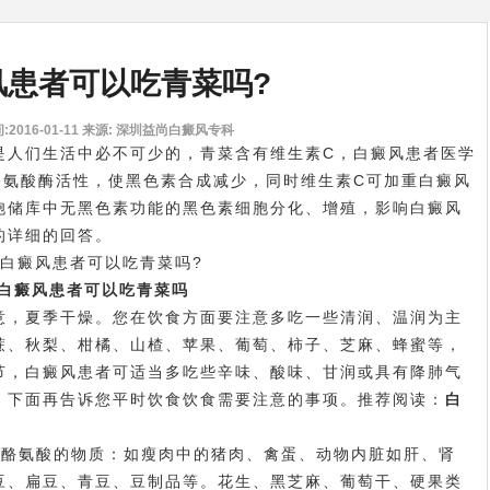
风患者可以吃青菜吗?
2016-01-11
来源: 深圳益尚白癜风专科
是人们生活中必不可少的，青菜含有维生素C，白癜风患者医学
酪氨酸酶活性，使黑色素合成减少，同时维生素C可加重白癜风
胞储库中无黑色素功能的黑色素细胞分化、增殖，影响白癜风
的详细的回答。
白癜风患者可以吃青菜吗
，夏季干燥。您在饮食方面要注意多吃一些清润、温润为主
蔗、秋梨、柑橘、山楂、苹果、葡萄、柿子、芝麻、蜂蜜等，
节，白癜风患者可适当多吃些辛味、酸味、甘润或具有降肺气
，下面再告诉您平时饮食饮食需要注意的事项。推荐阅读：
白
酪氨酸的物质：如瘦肉中的猪肉、禽蛋、动物内脏如肝、肾
豆、扁豆、青豆、豆制品等。花生、黑芝麻、葡萄干、硬果类