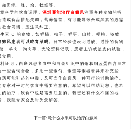
，如田螺、蛏、蛤、牡蛎等。
意科学的饮食调理，
深圳哪能治疗白癜风
注重各种食物的搭
会造成食品搭配失调，营养偏差，有可能导致合成黑素的必需
的欲食习惯，应注意纠正。
素 C 的食物，如鲜橘、柚子、鲜枣、山楂、樱桃、猕猴
白癜风患者可以吃青菜吗
。日常经验也表明过酸、过辣的食物
、蟹、羊肉、狗肉等，无论资料记载，患者主诉或是皮内试验，
忌食用。
料证明，白癜风患者血中和白斑组织中的铜和铜蓝蛋白含量常
食一些含铜食物，多用一些铜勺、铜壶等铜器餐具来补充些
给药可能引起的中毒，又可当作白癜风一种可行的辅助治疗。
的专家对平时的饮食中需要注意的。希望可以帮助到您，也希
生的治疗，饮食中也是需要注意的。若您还有什么不懂的地
话，我院专家会及时为您解答.
下一篇:
吃什么水果可以治疗白癜风