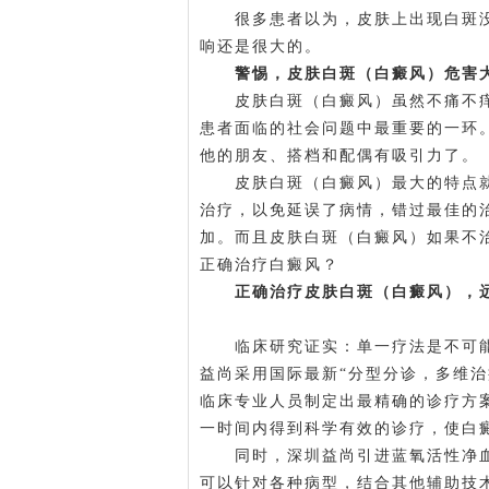
很多患者以为，皮肤上出现白斑没
响还是很大的。
警惕，皮肤白斑（白癜风）危害
皮肤白斑（白癜风）虽然不痛不痒
患者面临的社会问题中最重要的一环
他的朋友、搭档和配偶有吸引力了。
皮肤白斑（白癜风）最大的特点就
治疗，以免延误了病情，错过最佳的
加。而且皮肤白斑（白癜风）如果不
正确治疗白癜风？
正确治疗皮肤白斑（白癜风），
临床研究证实：单一疗法是不可能
益尚采用国际最新“分型分诊，多维
临床专业人员制定出最精确的诊疗方
一时间内得到科学有效的诊疗，使白
同时，深圳益尚引进蓝氧活性净血
可以针对各种病型，结合其他辅助技