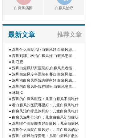
白癜风病因
白癜风治疗
最新文章
推荐文章
● 深圳什么医院治疗白癜风好,白癜风患者
如
● 深圳到哪儿医治白癜风好,白癜风患者为
什
● 谢召宏
● 深圳白癜风那家医院好,白癜风患者能吃
橘
● 深圳白癜风专科医院有哪些,白癜风做伍
德
● 深圳治白癜风医院去哪家好,白癜风患者
为
● 深圳的白癜风医院在哪里,白癜风患者做
微
● 林铄泓
● 深圳的白癜风医院：儿童白癜风不能吃什
● 看白癜风的医院哪里好：儿童白癜风吃什
● 白癜风治疗哪里深圳好：儿童白癜风吃什
● 白癜风深圳佳治疗：儿童白癜风初期症状
● 深圳哪个医院能看好白癜风：儿童白癜风
● 深圳什么医院白癜风好：儿童白癜风的治
● 深圳白癜风治疗费用：儿童白癜风扩散的