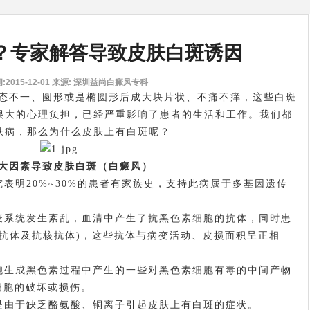
？专家解答导致皮肤白斑诱因
2015-12-01
来源: 深圳益尚白癜风专科
不一、圆形或是椭圆形后成大块片状、不痛不痒，这些白斑
很大的心理负担，已经严重影响了患者的生活和工作。我们都
肤病，那么为什么皮肤上有白斑呢？
因素导致皮肤白斑（白癜风）
明20%~30%的患者有家族史，支持此病属于多基因遗传
系统发生紊乱，血清中产生了抗黑色素细胞的抗体，同时患
抗体及抗核抗体)，这些抗体与病变活动、皮损面积呈正相
生成黑色素过程中产生的一些对黑色素细胞有毒的中间产物
细胞的破坏或损伤。
由于缺乏酪氨酸、铜离子引起皮肤上有白斑的症状。