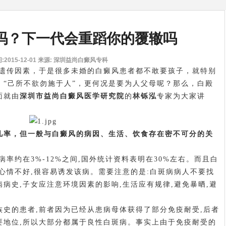
吗？下一代会重蹈你的覆辙吗
2015-12-01
来源: 深圳益尚白癜风专科
传因素，于是很多未婚的白癜风患者都不敢要孩子，就特别
：“己所不欲勿施于人”，更何况是要为人父母呢？那么，白殿
面就由
深圳市益尚白癜风医学研究院
的
林铄泓
专家为大家讲
率，但一般与白癜风的病因、生活、饮食存在密不可分的关
约在3%-12%之间,国外统计资料表明在30%左右。而且白
心情不好,很容易诱发该病。需要注意的是:白斑病病人不要找
病史,子女应注意环境因素的影响,生活应有规律,避免暴晒,避
的患者,前者因为已经从患病母体获得了部分免疫耐受,后者
要地位,所以大部分都属于良性白斑病。事实上由于免疫耐受的