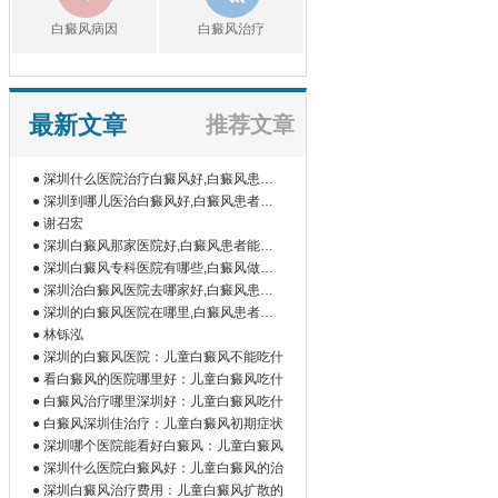
白癜风病因
白癜风治疗
最新文章
推荐文章
● 深圳什么医院治疗白癜风好,白癜风患者
如
● 深圳到哪儿医治白癜风好,白癜风患者为
什
● 谢召宏
● 深圳白癜风那家医院好,白癜风患者能吃
橘
● 深圳白癜风专科医院有哪些,白癜风做伍
德
● 深圳治白癜风医院去哪家好,白癜风患者
为
● 深圳的白癜风医院在哪里,白癜风患者做
微
● 林铄泓
● 深圳的白癜风医院：儿童白癜风不能吃什
● 看白癜风的医院哪里好：儿童白癜风吃什
● 白癜风治疗哪里深圳好：儿童白癜风吃什
● 白癜风深圳佳治疗：儿童白癜风初期症状
● 深圳哪个医院能看好白癜风：儿童白癜风
● 深圳什么医院白癜风好：儿童白癜风的治
● 深圳白癜风治疗费用：儿童白癜风扩散的