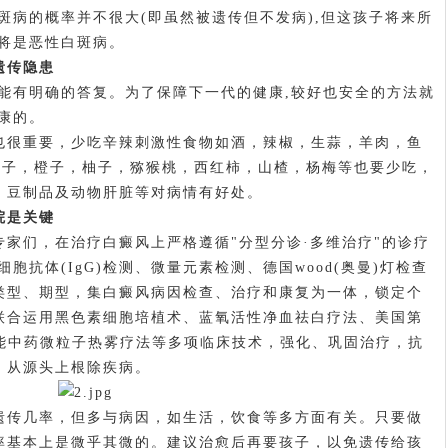
斑病的概率并不很大(即虽然被遗传但不发病),但这孩子将来所
也将是恶性白斑病。
遗传隐患
不能有明确的答复。为了保障下一代的健康,较好也安全的方法就
康的。
也很重要，少吃辛辣刺激性食物如酒，辣椒，生蒜，羊肉，鱼
桔子，橙子，柚子，猕猴桃，西红柿，山楂，杨梅等也要少吃，
，豆制品及动物肝脏等对病情有好处。
院是关键
们，在治疗白癜风上严格遵循"分型分诊·多维治疗"的诊疗
胞抗体(IgG)检测、微量元素检测、德国wood(奥曼)灯检查
类型、期型，集白癜风病因检查、治疗和康复为一体，锁定个
联合运用黑色素细胞培植术、蓝氧活性净血祛白疗法、美国第
智能中药微粒子热雾疗法等多项临床技术，强化、巩固治疗，抗
，从源头上根除疾病。
遗传几率，但多与病因，如生活，饮食等多方面有关。只要做
率基本上是微乎其微的。建议治愈后再要孩子，以免遗传给孩