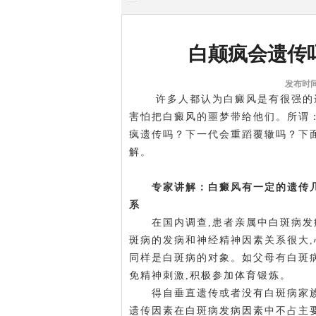
白颠疯会遗传
发布时间:
许多人都认为白癜风是有很强的遗
害怕把白癜风的噩梦带给他们。所谓
疯遗传吗？下一代会重蹈覆辙吗？下
解。
专家讲解：白癜风有一定的遗传几
系
在国内调查,患者亲属中白斑病发病率
斑病的发病和神经精神因素关系很大,
同样是白斑病的对象。如父母有白斑病
免精神刺激,积极参加体育锻炼。
得自垂直遗传或者没有白斑病家族史
遗传因素在白斑病发病因素中不占主