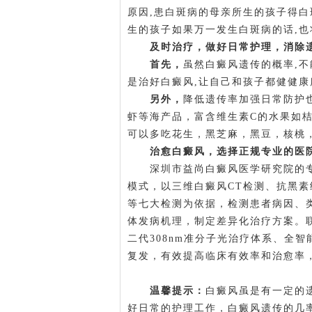
原因,患白斑病的母亲所生的孩子得白
生的孩子如果万一发生白斑病的话,
及时治疗，做好日常护理，消除
首先，
虽然白癜风遗传的概率,
是治好白癜风,让自己和孩子都健健康
另外，
降低遗传率加强日常防护
虾等海产品，富含维生素C的水果如
可以多吃花生，黑芝麻，黑豆，核桃
治愈白癜风，选择正规专业的医
深圳市益尚白癜风医学研究院的专家
模式，以三维白癜风CT检测、抗黑素细
等七大检测为依据，检测患者病因、
体发病机理，制定差异化治疗方案。
二代308nm准分子光治疗体系、全
复发，有效提高临床有效率和治愈率
温馨提示：
白癜风虽是有一定的
好日常的护理工作，白癜风遗传的几