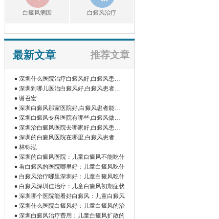
白癜风病因
白癜风治疗
最新文章
推荐文章
● 深圳什么医院治疗白癜风好,白癜风患者
如
● 深圳到哪儿医治白癜风好,白癜风患者为
什
● 谢召宏
● 深圳白癜风那家医院好,白癜风患者能吃
橘
● 深圳白癜风专科医院有哪些,白癜风做伍
德
● 深圳治白癜风医院去哪家好,白癜风患者
为
● 深圳的白癜风医院在哪里,白癜风患者做
微
● 林铄泓
● 深圳的白癜风医院：儿童白癜风不能吃什
● 看白癜风的医院哪里好：儿童白癜风吃什
● 白癜风治疗哪里深圳好：儿童白癜风吃什
● 白癜风深圳佳治疗：儿童白癜风初期症状
● 深圳哪个医院能看好白癜风：儿童白癜风
● 深圳什么医院白癜风好：儿童白癜风的治
● 深圳白癜风治疗费用：儿童白癜风扩散的