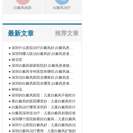
白癜风病因
白癜风治疗
最新文章
推荐文章
● 深圳什么医院治疗白癜风好,白癜风患者
如
● 深圳到哪儿医治白癜风好,白癜风患者为
什
● 谢召宏
● 深圳白癜风那家医院好,白癜风患者能吃
橘
● 深圳白癜风专科医院有哪些,白癜风做伍
德
● 深圳治白癜风医院去哪家好,白癜风患者
为
● 深圳的白癜风医院在哪里,白癜风患者做
微
● 林铄泓
● 深圳的白癜风医院：儿童白癜风不能吃什
● 看白癜风的医院哪里好：儿童白癜风吃什
● 白癜风治疗哪里深圳好：儿童白癜风吃什
● 白癜风深圳佳治疗：儿童白癜风初期症状
● 深圳哪个医院能看好白癜风：儿童白癜风
● 深圳什么医院白癜风好：儿童白癜风的治
● 深圳白癜风治疗费用：儿童白癜风扩散的