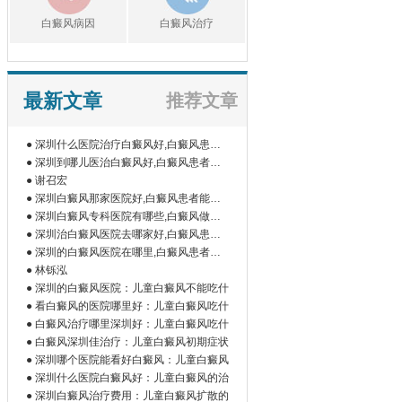
白癜风病因
白癜风治疗
最新文章
推荐文章
● 深圳什么医院治疗白癜风好,白癜风患者
如
● 深圳到哪儿医治白癜风好,白癜风患者为
什
● 谢召宏
● 深圳白癜风那家医院好,白癜风患者能吃
橘
● 深圳白癜风专科医院有哪些,白癜风做伍
德
● 深圳治白癜风医院去哪家好,白癜风患者
为
● 深圳的白癜风医院在哪里,白癜风患者做
微
● 林铄泓
● 深圳的白癜风医院：儿童白癜风不能吃什
● 看白癜风的医院哪里好：儿童白癜风吃什
● 白癜风治疗哪里深圳好：儿童白癜风吃什
● 白癜风深圳佳治疗：儿童白癜风初期症状
● 深圳哪个医院能看好白癜风：儿童白癜风
● 深圳什么医院白癜风好：儿童白癜风的治
● 深圳白癜风治疗费用：儿童白癜风扩散的