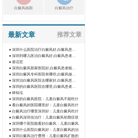
白癜风病因
白癜风治疗
最新文章
推荐文章
● 深圳什么医院治疗白癜风好,白癜风患者
如
● 深圳到哪儿医治白癜风好,白癜风患者为
什
● 谢召宏
● 深圳白癜风那家医院好,白癜风患者能吃
橘
● 深圳白癜风专科医院有哪些,白癜风做伍
德
● 深圳治白癜风医院去哪家好,白癜风患者
为
● 深圳的白癜风医院在哪里,白癜风患者做
微
● 林铄泓
● 深圳的白癜风医院：儿童白癜风不能吃什
● 看白癜风的医院哪里好：儿童白癜风吃什
● 白癜风治疗哪里深圳好：儿童白癜风吃什
● 白癜风深圳佳治疗：儿童白癜风初期症状
● 深圳哪个医院能看好白癜风：儿童白癜风
● 深圳什么医院白癜风好：儿童白癜风的治
● 深圳白癜风治疗费用：儿童白癜风扩散的